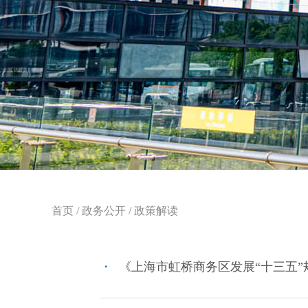
首页
/
政务公开
/
政策解读
・
《上海市虹桥商务区发展“十三五”