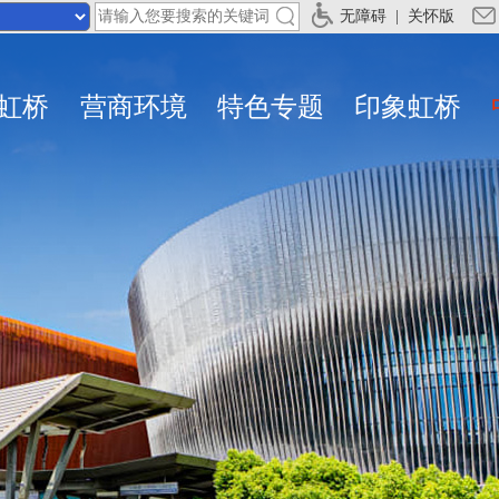
无障碍
|
关怀版
虹桥
营商环境
特色专题
印象虹桥