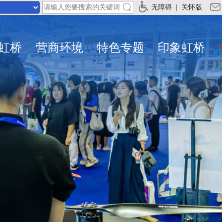
无障碍
|
关怀版
虹桥
营商环境
特色专题
印象虹桥