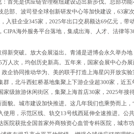
况：首先是供应链管理枢纽建设迈出新步伐。总部功能
技总部、波司登全球创新研发中心等加快建设，
63家
，入驻企业345家，2025年出口交易额达69亿元，带
CIPA海外服务平台落地，集成出海、人才、法律等3
。
取得新突破。放大会展溢出。青浦是进博会永久举办地
3.75万人次，均创历史新高。五年来，国家会展中心办
创新。政企协同推动华为、美的联手打造上海星闪开放实
集群，北斗西虹桥基地集聚上下游企业超300家，近五
家级旅游休闲街区，集聚上海首店30家，2025年接待
新面貌。城市建设加快推进。这几年我们也乘势而上，
入使用，示范区线、轨交13号线西延伸全速推进。公
达医院获批全国首家外商独资心血管专科医院，城市