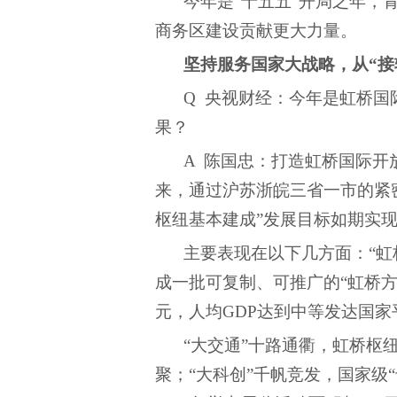
今年是
“十五五”开局之年
商务区建设贡献更大力量。
坚持服务国家大战略，从
“
Q 央视财经：今年是虹桥
果？
A 陈国忠：打造虹桥国际开
来，通过沪苏浙皖三省一市的紧密协
枢纽基本建成”发展目标如期实
主要表现在以下几方面：
“
成一批可复制、可推广的“虹桥方案
元，人均GDP达到中等发达国家
“大交通”十路通衢，虹桥枢
聚；“大科创”千帆竞发，国家级