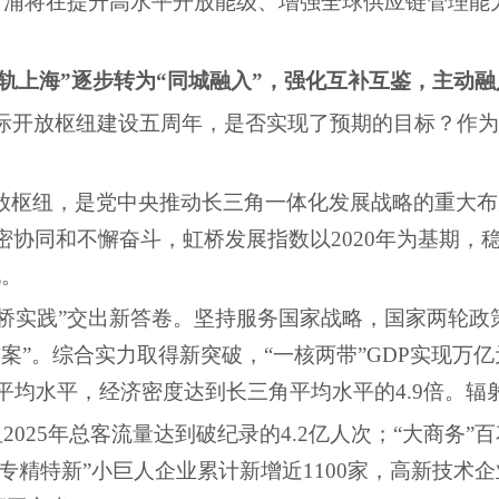
，青浦将在提升高水平开放能级、增强全球供应链管理
接轨上海”逐步转为“同城融入”，强化互补互鉴，主动
国际开放枢纽建设五周年，是否实现了预期的目标？作
放枢纽，是党中央推动长三角一体化发展战略的重大布
同和不懈奋斗，虹桥发展指数以2020年为基期，稳步上升
现。
虹桥实践”交出新答卷。坚持服务国家战略，国家两轮政策
”。综合实力取得新突破，“一核两带”GDP实现万亿元跨越
平均水平，经济密度达到长三角平均水平的4.9倍。辐
纽2025年总客流量达到破纪录的4.2亿人次；“大商
“专精特新”小巨人企业累计新增近1100家，高新技术