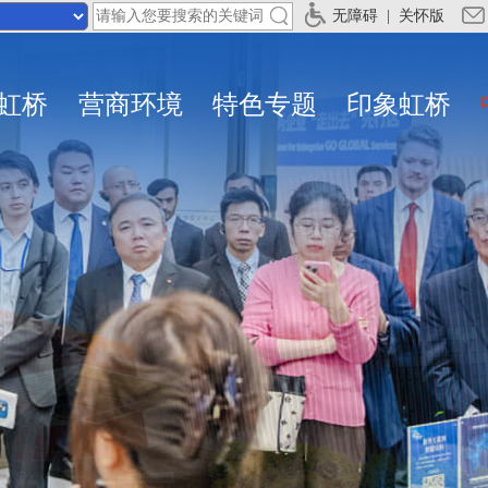
无障碍
|
关怀版
虹桥
营商环境
特色专题
印象虹桥