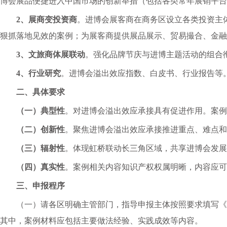
博会展品便捷进入中国市场
的创新举措（包括各类常年展销平台
2、展商变投资商
。进博会
展客商
在商务区设立各类投资主
狠抓落地见效的案例；为
展客商
提供展品展示、贸易撮合、金融
3、文旅商体展联动
。强化品牌节庆与进博主题活动的组合
4、行业研究
。进博会溢出效应指数、白皮书、行业报告等
二、
具体要求
（一）典型性
。对进博会溢出效应承接具有促进作用。案例
（二）创新性
。聚焦进博会溢出效应承接推进重点、难点和
（三）辐射性
。体现虹桥联动长三角区域，共享进博会发展
（四）真实性
。案例相关内容知识产权权属明晰，内容应可
三、
申报程序
（一）请各区明确主管部门，指导申报主体按照要求填写《
其中，案例材料应包括主要做法经验、实践成效等内容。