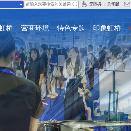
无障碍
|
关怀版
虹桥
营商环境
特色专题
印象虹桥