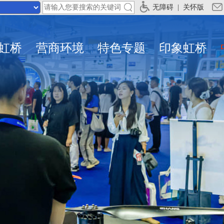
无障碍
|
关怀版
虹桥
营商环境
特色专题
印象虹桥