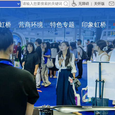
无障碍
|
关怀版
虹桥
营商环境
特色专题
印象虹桥