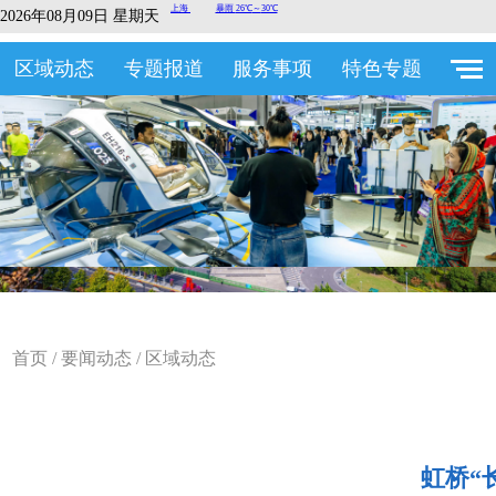
2026年08月09日 星期天
区域动态
专题报道
服务事项
特色专题
首页
/
要闻动态
/
区域动态
虹桥“