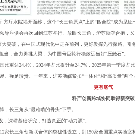
·方厅水院揭开面纱，这个“长三角原点”上的“四合院”成为见
领导座谈会再次回到江苏举行。放眼长三角，沪苏浙皖合抱，又
重大突破，在中国式现代化中走在前列，更好发挥先行探路、引
任担当，合力勇挑大梁，为中国号巨轮行稳致远当好“压舱石”。
比重达24.4%，2024年占比提升至24.7%，2025年第一季度占
易、弥足珍贵。一年来，沪苏浙皖紧扣
“一体化”和“高质量”
更有底气
科产创新跨域协同取得新突破
锋，长三角从
“最难啃的骨头”下手。
进发，深耕基础研究，打造真正的“动力源”。
12家长三角创新联合体的突破性设立，到150家全国重点实验