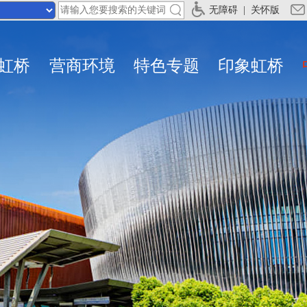
无障碍
|
关怀版
虹桥
营商环境
特色专题
印象虹桥