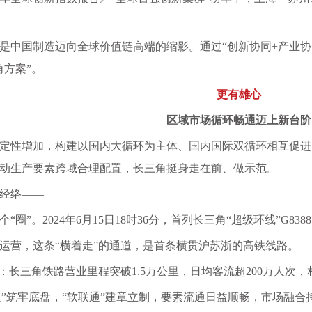
是中国制造迈向全球价值链高端的缩影。通过
“创新协同+产业
角方案”。
更有雄心
区域市场循环畅通迈上新台阶
定性增加，构建以国内大循环为主体、国内国际双循环相互促进
动生产要素跨域合理配置，长三角挺身走在前、做示范。
经络
——
“圈”。2024年6月15日18时36分，首列长三角“超级环线”G8
铁开通运营，这条“横着走”的通道，是首条横贯沪苏浙的高铁线路。
：长三角铁路营业里程突破1.5万公里，日均客流超200万人次，
联通”筑牢底盘，“软联通”建章立制，要素流通日益顺畅，市场融合