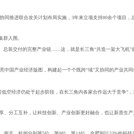
协同推进联合攻关计划布局实施，
3年来立项支持80余个项目，
机集群入围。
造、总装交付的完整产业链……这，就是长三角“共造一架大飞机”
点亮中国产业经济版图，构建起一个个既跨“域”又协同的产业共同
前低空经济仍处于起步阶段，在长三角内各家合作远大于竞争”，
共享、分工互补，让科技创新、产业创新更好融合，也让新质生产
、南京、杭州分列第5位、第9位、第14位，合肥则以23%的科技