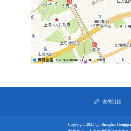
© 2026 AutoNavi
- GS(2025)5996号
Copyright 2021 by Shanghai Hongqiao I