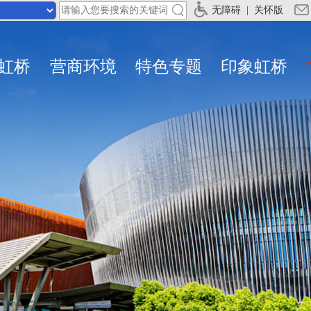
无障碍
|
关怀版
虹桥
营商环境
特色专题
印象虹桥