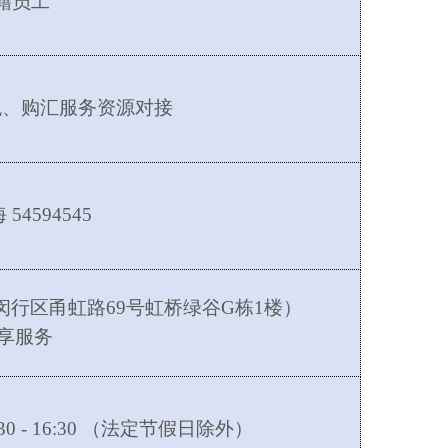
籍员工
税、购汇服务资源对接
海
54594545
闵行区甬虹路
69号虹桥绿谷G栋1楼）
优享服务
 13:30 - 16:30 （法定节假日除外）