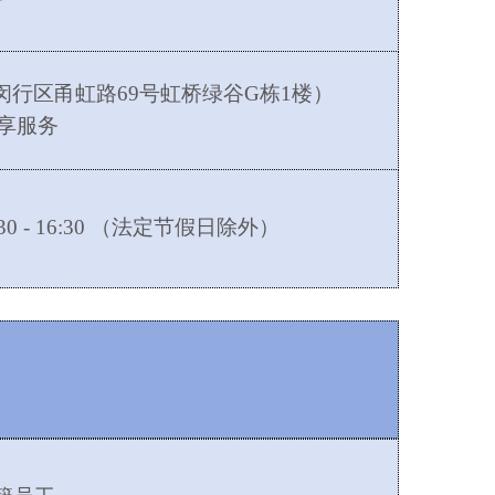
闵行区甬虹路
69号虹桥绿谷G栋1楼）
优享服务
 13:30 - 16:30 （法定节假日除外）