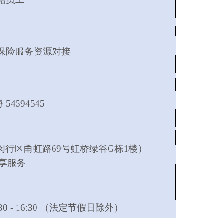
保险服务资源对接
海
54594545
闵行区甬虹路
69号虹桥绿谷G栋1楼）
优享服务
 13:30 - 16:30 （法定节假日除外）