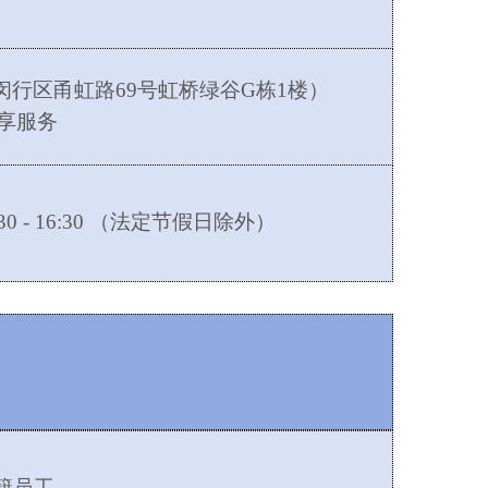
闵行区甬虹路
69号虹桥绿谷G栋1楼）
优享服务
 13:30 - 16:30 （法定节假日除外）
籍员工