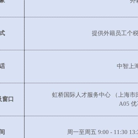
象
外
式
提供外籍员工个
话
中智上
虹桥国际人才服务中心
（上海市
及窗口
A05 
间
周一至周五
9:00 - 11:30