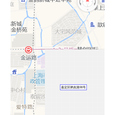
嘉定区鹤友路98号