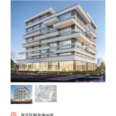
嘉定区鹤友路98号