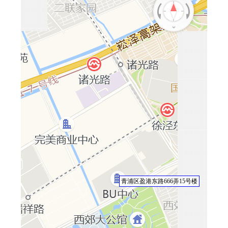
青浦区盈港东路666弄15号楼