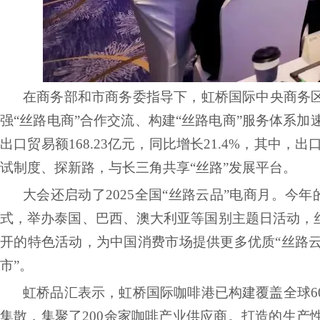
在商务部和市商务委指导下，虹桥国际中央商务
强
“丝路电商”合作交流、构建“丝路电商”服务体系加
出口贸易额168.23亿元，同比增长21.4%，其中
试制度、探新路，与长三角共享“丝路”发展平台。
大会还启动了
2025全国“丝路云品”电商月
。今年
式，举办泰国、巴西、澳大利亚等国别主题日活动，
开的特色活动，为中国消费市场提供更多优质“丝路
市”
。
虹桥品汇
表示，虹桥国际咖啡港已构建覆盖全球
集散，集聚了200余家咖啡产业供应商。打造的生产