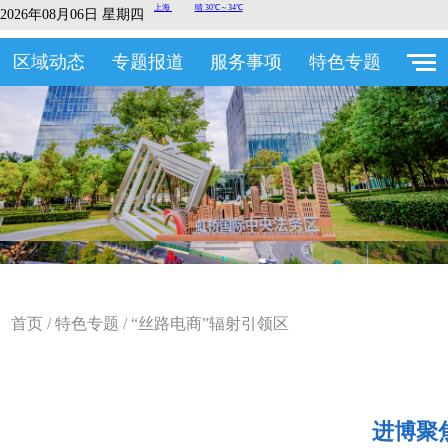
2026年08月06日 星期四
区域动态
专题报道
服务事项
特色专题
首页
/
特色专题
/
“丝路电商”辐射引领区
进博聚焦