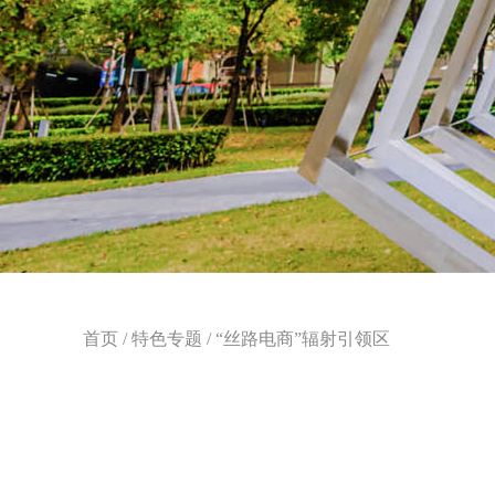
首页
/
特色专题
/
“丝路电商”辐射引领区