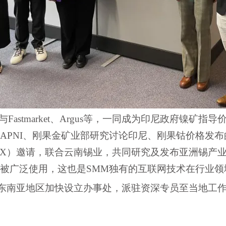
astmarket、Argus等，一同成为
印尼政府镍矿指导
APNI
、
刚果金矿业部
研究讨论
印尼、刚果钴价格发布
FX）
邀请，联合云南锡业，共同研究及发布
亚洲锡产
场被广泛使用，这也是SMM独有的互联网技术在行业
在东南亚地区加快设立办事处，派驻资深专员至当地工