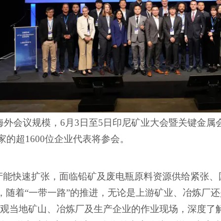
大海外会议规模，6月3日至5日印尼矿业大会暨关键金
家
的
超
1600位
企业代表将参会。
产能快速扩张，面临铅矿及废电瓶原料资源供给紧张、
，随着
“一带一路”的推进，无论是上游矿业、冶炼厂
观当地矿山、冶炼厂及生产企业的作业现场
，深度了