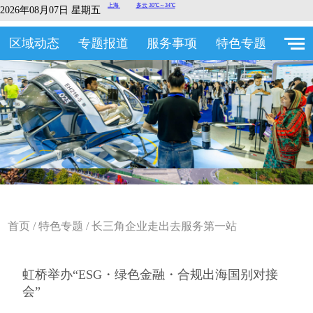
2026年08月07日 星期五
区域动态
专题报道
服务事项
特色专题
首页
/
特色专题
/
长三角企业走出去服务第一站
虹桥举办“ESG・绿色金融・合规出海国别对接
会”