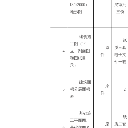
区
1/2000
）
局审批
地形图
三份
建筑施
纸
工图（平、
原
质三套
4
立、剖面图
件
电子文
和图纸目
件一套
录）
建筑面
原
5
积分层面积
2
件
表
基础施
纸
工平面图、
原
质二套
6
基础详图及