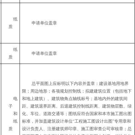
纸
申请单位盖章
质
纸
申请单位盖章
质
总平面图上应标明以下内容并盖章：建设基地用地界
限；周边地形；各项规划控制线；拟建建筑位置（包括地下
电
和地上建筑）、建筑物角点轴线标号；基地内外的建筑间
子
距、建筑退界距离、后退建筑控制线距离、建筑物层数、绿
和
化、车位、道路交通等；图纸应符合国家和本市施工图出图
纸
标准，并加盖建筑设计单位“工程施工图设计出图”专用章和
质
设计负责人、注册建筑师印章、施工图审查公司审核章；总