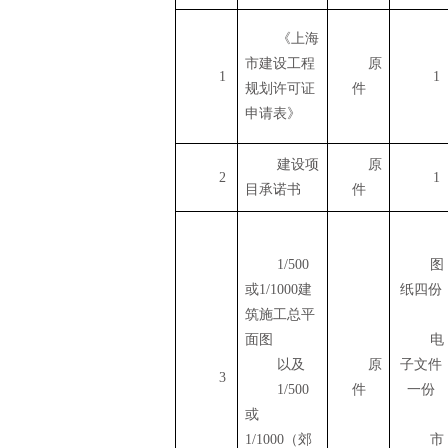
《上海
市建设工程
原
1
1
规划许可证
件
申请表》
建设项
原
2
1
目承诺书
件
1/500
图
或
1/1000
建
纸四份
筑施工总平
面图
电
以及
原
子文件
3
1/500
件
一份
或
1/1000
（郊
市