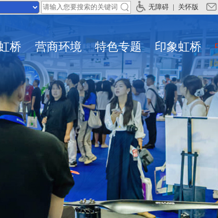
无障碍
|
关怀版
虹桥
营商环境
特色专题
印象虹桥